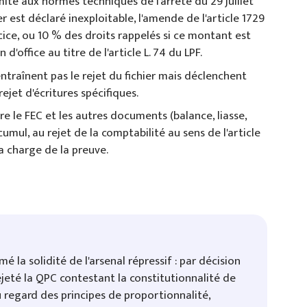
ité aux normes techniques de l'arrêté du 29 juillet
hier est déclaré inexploitable, l'amende de l'article 1729
cice, ou 10 % des droits rappelés si ce montant est
d'office au titre de l'article L. 74 du LPF.
entraînent pas le rejet du fichier mais déclenchent
ejet d'écritures spécifiques.
re le FEC et les autres documents (balance, liasse,
cumul, au rejet de la comptabilité au sens de l'article
a charge de la preuve.
 la solidité de l'arsenal répressif : par décision
rejeté la QPC contestant la constitutionnalité de
u regard des principes de proportionnalité,