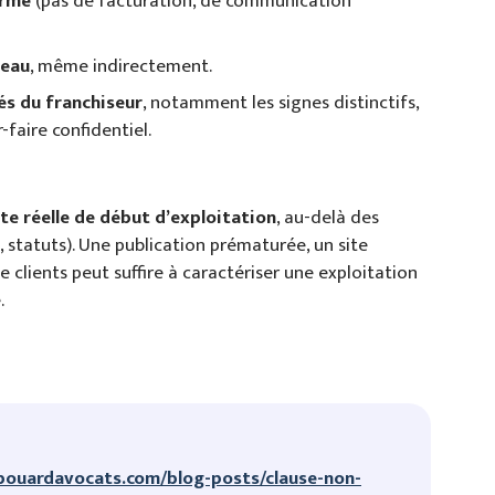
erme
(pas de facturation, de communication
seau
, même indirectement.
és du franchiseur
, notamment les signes distinctifs,
faire confidentiel.
ate réelle de début d’exploitation
, au-delà des
s, statuts). Une publication prématurée, un site
 clients peut suffire à caractériser une exploitation
.
bouardavocats.com/blog-posts/clause-non-