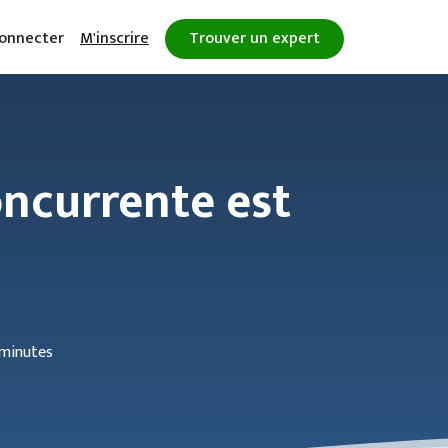
onnecter
M'inscrire
Trouver un expert
oncurrente est
 minutes