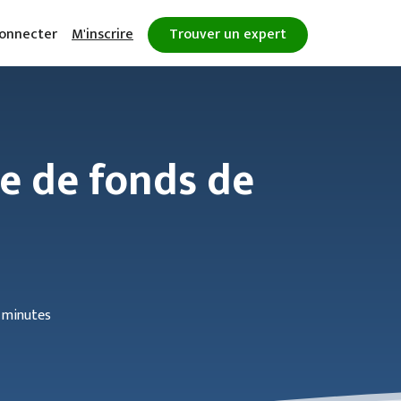
onnecter
M'inscrire
Trouver un expert
te de fonds de
 minutes