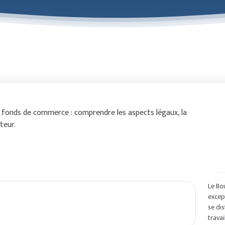
e fonds de commerce : comprendre les aspects légaux, la
teur.
Le Bo
except
se di
travai