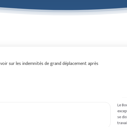
avoir sur les indemnités de grand déplacement après
Le Bo
except
se di
travai