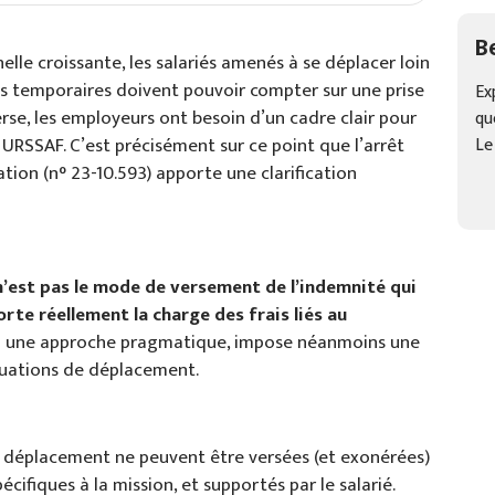
B
lle croissante, les salariés amenés à se déplacer loin
ns temporaires doivent pouvoir compter sur une prise
Ex
verse, les employeurs ont besoin d’un cadre clair pour
qu
URSSAF. C’est précisément sur ce point que l’arrêt
Le
ation (n° 23-10.593) apporte une clarification
n’est pas le mode de versement de l’indemnité qui
orte réellement la charge des frais liés au
e à une approche pragmatique, impose néanmoins une
ituations de déplacement.
d déplacement ne peuvent être versées (et exonérées)
pécifiques à la mission, et supportés par le salarié.